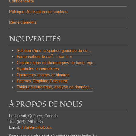
Confidentialité
Politique d'utilisation des cookies
Remerciements
NOUVEAUTÉS
Solution d'une inéquation générale du se...
2
+
+
Factorisation de
a
a
x
x
2
+
b
x
b
+
x
c
c
Constructions mathématiques de base, équ...
Symboles ensemblistes
Opérateurs unaires et binaires
Desmos Graphing Calculator
Tableur électronique, analyse de données...
À PROPOS DE NOUS
Longueuil, Québec, Canada
Tel: (514) 249-6985
Email:
info@matholo.ca