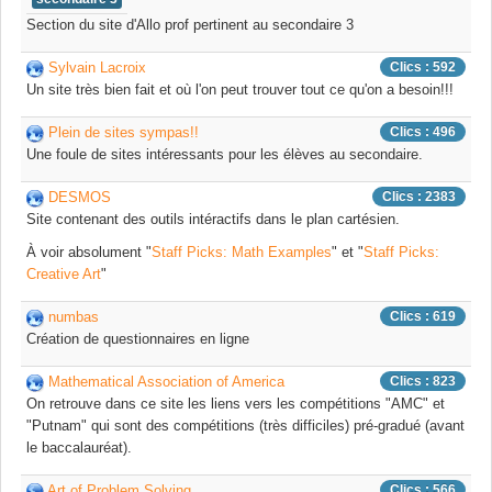
Section du site d'Allo prof pertinent au secondaire 3
Sylvain Lacroix
Clics : 592
Un site très bien fait et où l'on peut trouver tout ce qu'on a besoin!!!
Plein de sites sympas!!
Clics : 496
Une foule de sites intéressants pour les élèves au secondaire.
DESMOS
Clics : 2383
Site contenant des outils intéractifs dans le plan cartésien.
À voir absolument "
Staff Picks: Math Examples
" et "
Staff Picks:
Creative Art
"
numbas
Clics : 619
Création de questionnaires en ligne
Mathematical Association of America
Clics : 823
On retrouve dans ce site les liens vers les compétitions "AMC" et
"Putnam" qui sont des compétitions (très difficiles) pré-gradué (avant
le baccalauréat).
Art of Problem Solving
Clics : 566