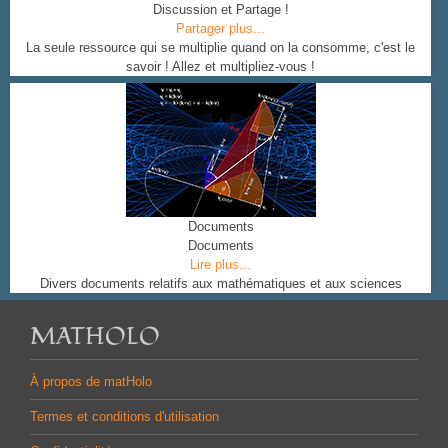
Discussion et Partage !
Partager plus...
La seule ressource qui se multiplie quand on la consomme, c'est le
savoir ! Allez et multipliez-vous !
Documents
Documents
Lire plus...
Divers documents relatifs aux mathématiques et aux sciences
MATHOLO
À propos de matHolo
Termes et conditions d'utilisation