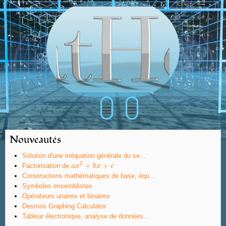
≡
≡
Nouveautés
Solution d'une inéquation générale du se...
2
+
+
Factorisation de
a
a
x
x
2
+
b
x
b
+
x
c
c
Constructions mathématiques de base, équ...
Symboles ensemblistes
Opérateurs unaires et binaires
Desmos Graphing Calculator
Tableur électronique, analyse de données...