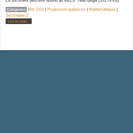
Ce document peut-être obtenu au MELS. Télécharger (331.74 KB)
Mat 2101
|
Programme québécois
|
Mathématiques
|
Categories
Secondaire 2
Lire la suite...