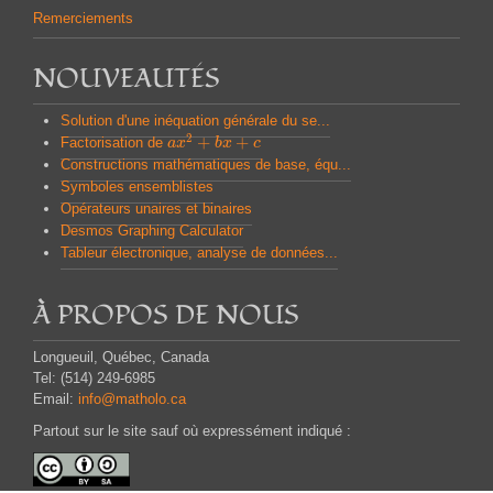
Remerciements
NOUVEAUTÉS
Solution d'une inéquation générale du se...
2
+
+
Factorisation de
a
a
x
x
2
+
b
x
b
+
x
c
c
Constructions mathématiques de base, équ...
Symboles ensemblistes
Opérateurs unaires et binaires
Desmos Graphing Calculator
Tableur électronique, analyse de données...
À PROPOS DE NOUS
Longueuil, Québec, Canada
Tel: (514) 249-6985
Email:
info@matholo.ca
Partout sur le site sauf où expressément indiqué :