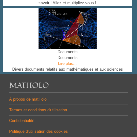
savoir ! Allez et multipliez-vous !
Documents
Documents
Lire plus...
Divers documents relatifs aux mathématiques et aux sciences
MATHOLO
À propos de matHolo
Termes et conditions d'utilisation
Confidentialité
Politique d'utilisation des cookies