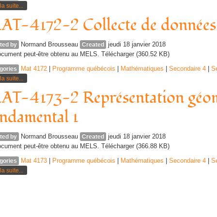
la suite...
T-4172-2 Collecte de données 
Normand Brousseau
jeudi 18 janvier 2018
ted by
Created
cument peut-être obtenu au MELS. Télécharger (360.52 KB)
Mat 4172
|
Programme québécois
|
Mathématiques
|
Secondaire 4
|
S
gories
la suite...
T-4173-2 Représentation géom
ndamental 1
Normand Brousseau
jeudi 18 janvier 2018
ted by
Created
cument peut-être obtenu au MELS. Télécharger (366.88 KB)
Mat 4173
|
Programme québécois
|
Mathématiques
|
Secondaire 4
|
S
gories
la suite...