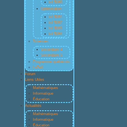
Inf 5080
Optimisation
Inf 5081
Inf 5082
Inf 5083
Inf 5084
Sciences
Secondaire 4
Secondaire 5
Programme québécois
LaTeX
Forum
Liens Utiles
Mathématiques
Informatique
Éducation
Actualités
Mathématiques
Informatique
Éducation