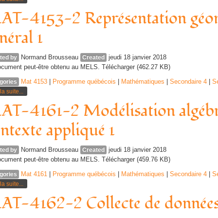
T-4153-2 Représentation géom
néral 1
Normand Brousseau
jeudi 18 janvier 2018
ted by
Created
cument peut-être obtenu au MELS. Télécharger (462.27 KB)
Mat 4153
|
Programme québécois
|
Mathématiques
|
Secondaire 4
|
S
gories
la suite...
T-4161-2 Modélisation algébri
ntexte appliqué 1
Normand Brousseau
jeudi 18 janvier 2018
ted by
Created
cument peut-être obtenu au MELS. Télécharger (459.76 KB)
Mat 4161
|
Programme québécois
|
Mathématiques
|
Secondaire 4
|
S
gories
la suite...
T-4162-2 Collecte de données 