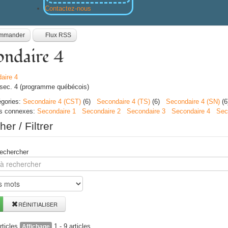
Contactez-nous
mmander
Flux RSS
ondaire 4
sec. 4 (programme québécois)
gories
:
Secondaire 4 (CST)
(6)
Secondaire 4 (TS)
(6)
Secondaire 4 (SN)
(6
es connexes
:
Secondaire 1
Secondaire 2
Secondaire 3
Secondaire 4
Sec
er / Filtrer
echercher
RÉINITIALISER
rticles
1 - 9 articles
Affichage