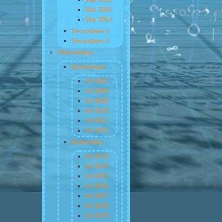
Mat 3052
Mat 3053
Secondaire 4
Secondaire 5
Informatique
Bureautique
Inf 5067
Inf 5068
Inf 5069
Inf 5070
Inf 5071
Inf 5072
Multimédia
Inf 5073
Inf 5074
Inf 5075
Inf 5076
Inf 5077
Inf 5078
Inf 5079