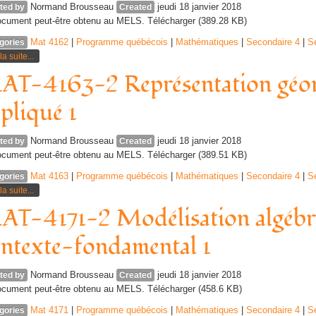
Normand Brousseau
jeudi 18 janvier 2018
ted by
Created
cument peut-être obtenu au MELS. Télécharger (389.28 KB)
Mat 4162
|
Programme québécois
|
Mathématiques
|
Secondaire 4
|
S
gories
la suite...
T-4163-2 Représentation géom
pliqué 1
Normand Brousseau
jeudi 18 janvier 2018
ted by
Created
cument peut-être obtenu au MELS. Télécharger (389.51 KB)
Mat 4163
|
Programme québécois
|
Mathématiques
|
Secondaire 4
|
S
gories
la suite...
T-4171-2 Modélisation algébri
ntexte-fondamental 1
Normand Brousseau
jeudi 18 janvier 2018
ted by
Created
cument peut-être obtenu au MELS. Télécharger (458.6 KB)
Mat 4171
|
Programme québécois
|
Mathématiques
|
Secondaire 4
|
S
gories