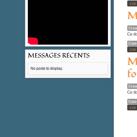
Lire 
MA
Crea
Ce do
Cate
Lire 
MESSAGES RÉCENTS
MA
No posts to display.
fo
Crea
Ce do
Cate
Lire 