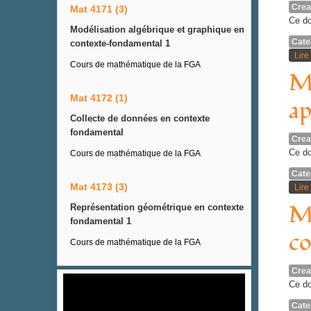
Crea
Mat 4171 (3)
Ce do
Modélisation algébrique et graphique en
Cate
contexte-fondamental 1
Lire 
Cours de mathématique de la FGA
MA
Mat 4172 (1)
ap
Collecte de données en contexte
fondamental
Crea
Ce do
Cours de mathématique de la FGA
Cate
Mat 4173 (3)
Lire 
MA
Représentation géométrique en contexte
fondamental 1
co
Cours de mathématique de la FGA
Crea
Ce do
Cate