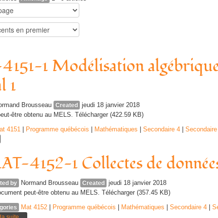
151-1 Modélisation algébrique 
l 1
ormand Brousseau
jeudi 18 janvier 2018
Created
eut-être obtenu au MELS. Télécharger (422.59 KB)
at 4151
|
Programme québécois
|
Mathématiques
|
Secondaire 4
|
Secondaire
T-4152-1 Collectes de données 
Normand Brousseau
jeudi 18 janvier 2018
ted by
Created
cument peut-être obtenu au MELS. Télécharger (357.45 KB)
Mat 4152
|
Programme québécois
|
Mathématiques
|
Secondaire 4
|
S
gories
la suite...