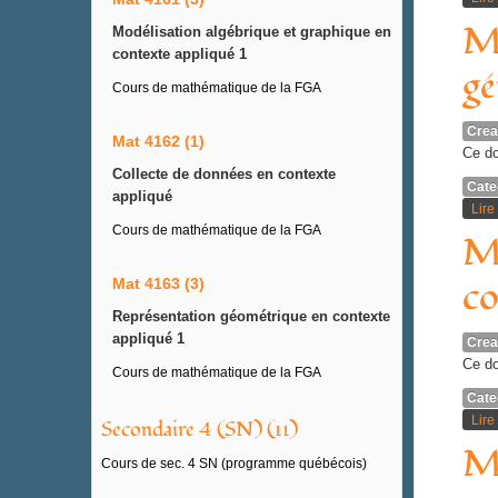
MA
Modélisation algébrique et graphique en
contexte appliqué 1
gé
Cours de mathématique de la FGA
Crea
Mat 4162 (1)
Ce do
Collecte de données en contexte
Cate
appliqué
Lire 
Cours de mathématique de la FGA
MA
co
Mat 4163 (3)
Représentation géométrique en contexte
appliqué 1
Crea
Ce do
Cours de mathématique de la FGA
Cate
Lire 
Secondaire 4 (SN) (11)
MA
Cours de sec. 4 SN (programme québécois)