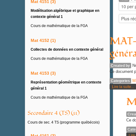
Mat 4151 (3)
Modélisation algébrique et graphique en
contexte général 1
Cours de mathématique de la FGA
MAT-4
Mat 4152 (1)
généra
Collectes de données en contexte général
Cours de mathématique de la FGA
N
Created by
Ce document p
Mat 4153 (3)
M
Categories
Représentation géométrique en contexte
Lire la suite...
général 1
MA
Cours de mathématique de la FGA
Secondaire 4 (TS) (11)
Crea
Ce do
Cours de sec. 4 TS (programme québécois)
Cate
Lire 
Mat 4161 (3)