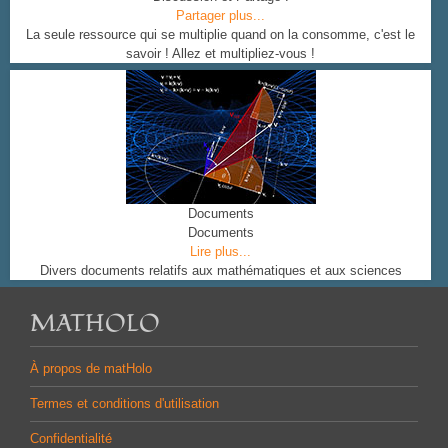
Partager plus...
La seule ressource qui se multiplie quand on la consomme, c'est le
savoir ! Allez et multipliez-vous !
Documents
Documents
Lire plus...
Divers documents relatifs aux mathématiques et aux sciences
MATHOLO
À propos de matHolo
Termes et conditions d'utilisation
Confidentialité