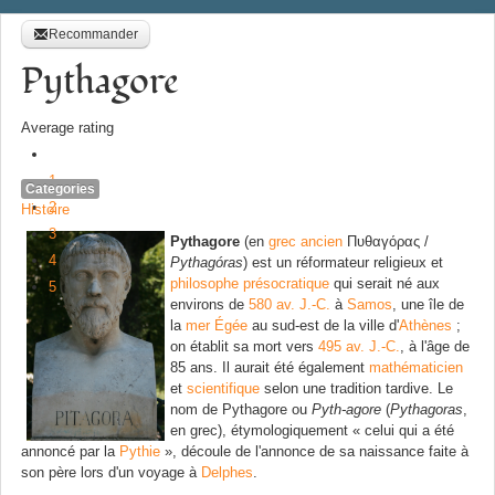
Recommander
Pythagore
Average rating
1
Categories
2
Histoire
3
Pythagore
(en
grec ancien
Πυθαγόρας
/
4
Pythagóras
) est un réformateur religieux et
philosophe
présocratique
qui serait né aux
5
environs de
580 av. J.-C.
à
Samos
, une île de
la
mer Égée
au sud-est de la ville d'
Athènes
;
on établit sa mort vers
495 av. J.-C.
, à l'âge de
85 ans. Il aurait été également
mathématicien
et
scientifique
selon une tradition tardive. Le
nom de Pythagore ou
Pyth-agore
(
Pythagoras
,
en grec), étymologiquement
« celui qui a été
annoncé par la
Pythie
»
, découle de l'annonce de sa naissance faite à
son père lors d'un voyage à
Delphes
.