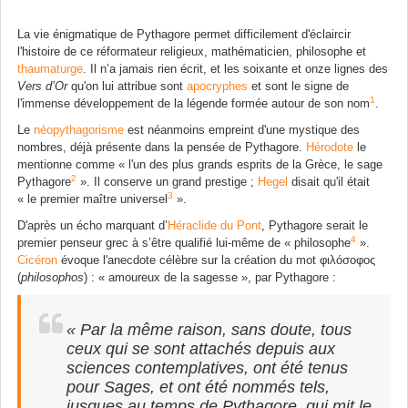
La vie énigmatique de Pythagore permet difficilement d'éclaircir
l'histoire de ce réformateur religieux, mathématicien, philosophe et
thaumaturge
. Il n’a jamais rien écrit, et les soixante et onze lignes des
Vers d’Or
qu'on lui attribue sont
apocryphes
et sont le signe de
1
l'immense développement de la légende formée autour de son nom
.
Le
néopythagorisme
est néanmoins empreint d'une mystique des
nombres, déjà présente dans la pensée de Pythagore.
Hérodote
le
mentionne comme
« l'un des plus grands esprits de la Grèce, le sage
2
Pythagore
»
. Il conserve un grand prestige ;
Hegel
disait qu'il était
3
« le premier maître universel
»
.
D'après un écho marquant d’
Héraclide du Pont
, Pythagore serait le
4
premier penseur grec à s’être qualifié lui-même de
« philosophe
»
.
Cicéron
évoque l'anecdote célèbre sur la création du mot φιλόσοφος
(
philosophos
) : « amoureux de la sagesse », par Pythagore :
« Par la même raison, sans doute, tous
ceux qui se sont attachés depuis aux
sciences contemplatives, ont été tenus
pour Sages, et ont été nommés tels,
jusques au temps de Pythagore, qui mit le