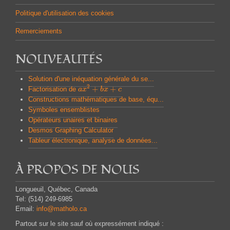
Politique d'utilisation des cookies
Remerciements
NOUVEAUTÉS
Solution d'une inéquation générale du se...
2
+
+
Factorisation de
a
a
x
x
2
+
b
x
b
+
x
c
c
Constructions mathématiques de base, équ...
Symboles ensemblistes
Opérateurs unaires et binaires
Desmos Graphing Calculator
Tableur électronique, analyse de données...
À PROPOS DE NOUS
Longueuil, Québec, Canada
Tel: (514) 249-6985
Email:
info@matholo.ca
Partout sur le site sauf où expressément indiqué :