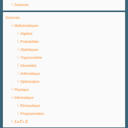
|_
.
Sciences
Sciences
|_
.
Mathématiques
|_
. .
Algèbre
|_
. .
Probabilités
|_
. .
Statistiques
|_
. .
Trigonométrie
|_
. .
Géométrie
|_
. .
Arithmétique
|_
. .
Optimisation
|_
.
Physique
|_
.
Informatique
|_
. .
Réseautique
|_
. .
Programmation
|_
.
L
L
a
a
T
T
e
X
e
X