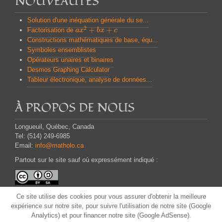
NOUVEAUTÉS
Solution d'une inéquation générale du se...
2
+
+
Factorisation de
a
a
x
x
2
+
b
x
b
+
x
c
c
Constructions mathématiques de base, équ...
Symboles ensemblistes
Opérateurs unaires et binaires
Desmos Graphing Calculator
Tableur électronique, analyse de données...
À PROPOS DE NOUS
Longueuil, Québec, Canada
Tel: (514) 249-6985
Email:
info@matholo.ca
Partout sur le site sauf où expressément indiqué :
Attribution - Partage dans les Mêmes Conditions
Ce site
utilise des cookies pour
vous assurer d'obtenir
la meilleure
CC BY-SA
expérience
sur notre site,
pour suivre
l'utilisation
de notre site (Google
Analytics) et
pour financer
notre site
(
Google
AdSense)
.