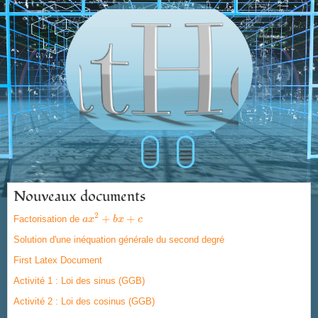
≡
≡
Nouveaux documents
2
+
+
Factorisation de
a
a
x
x
2
+
b
x
b
+
x
c
c
Solution d'une inéquation générale du second degré
First Latex Document
Activité 1 : Loi des sinus (GGB)
Activité 2 : Loi des cosinus (GGB)