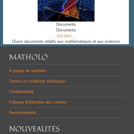
Documents
Documents
Lire plus...
Divers documents relatifs aux mathématiques et aux sciences
MATHOLO
À propos de matHolo
Termes et conditions d'utilisation
Confidentialité
Politique d'utilisation des cookies
Remerciements
NOUVEAUTÉS