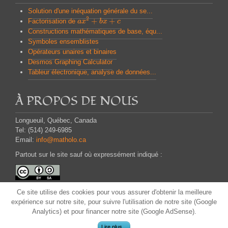
Solution d'une inéquation générale du se...
2
+
+
Factorisation de
a
a
x
x
2
+
b
x
b
+
x
c
c
Constructions mathématiques de base, équ...
Symboles ensemblistes
Opérateurs unaires et binaires
Desmos Graphing Calculator
Tableur électronique, analyse de données...
À PROPOS DE NOUS
Longueuil, Québec, Canada
Tel: (514) 249-6985
Email:
info@matholo.ca
Partout sur le site sauf où expressément indiqué :
Attribution - Partage dans les Mêmes Conditions
Ce site
utilise des cookies pour
vous assurer d'obtenir
la meilleure
CC BY-SA
expérience
sur notre site,
pour suivre
l'utilisation
de notre site (Google
Analytics) et
pour financer
notre site
(
Google
AdSense)
.
Lire plus...