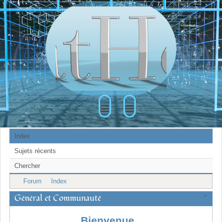
≡
≡
Index
Sujets récents
Chercher
Forum
Index
Général et Communauté
×
Bienvenue