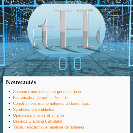
≡
≡
Nouveautés
Solution d'une inéquation générale du se...
2
+
+
Factorisation de
a
a
x
x
2
+
b
x
b
+
x
c
c
Constructions mathématiques de base, équ...
Symboles ensemblistes
Opérateurs unaires et binaires
Desmos Graphing Calculator
Tableur électronique, analyse de données...