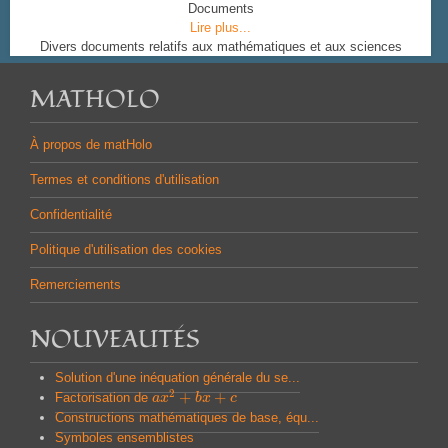
Documents
Lire plus...
Divers documents relatifs aux mathématiques et aux sciences
MATHOLO
À propos de matHolo
Termes et conditions d'utilisation
Confidentialité
Politique d'utilisation des cookies
Remerciements
NOUVEAUTÉS
Solution d'une inéquation générale du se...
2
+
+
Factorisation de
a
a
x
x
2
+
b
x
b
+
x
c
c
Constructions mathématiques de base, équ...
Symboles ensemblistes