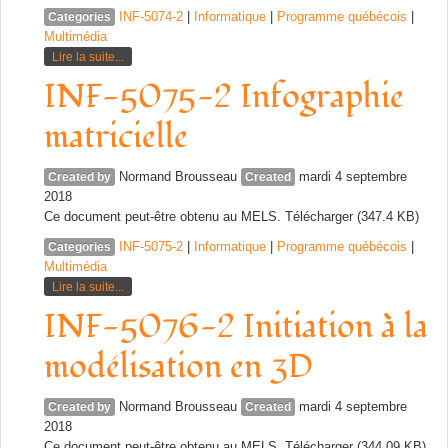
INF-5074-2
|
Informatique
|
Programme québécois
|
Categories
Multimédia
Lire la suite...
INF-5075-2 Infographie
matricielle
Normand Brousseau
mardi 4 septembre
Created by
Created
2018
Ce document peut-être obtenu au MELS. Télécharger (347.4 KB)
INF-5075-2
|
Informatique
|
Programme québécois
|
Categories
Multimédia
Lire la suite...
INF-5076-2 Initiation à la
modélisation en 3D
Normand Brousseau
mardi 4 septembre
Created by
Created
2018
Ce document peut-être obtenu au MELS. Télécharger (344.09 KB)