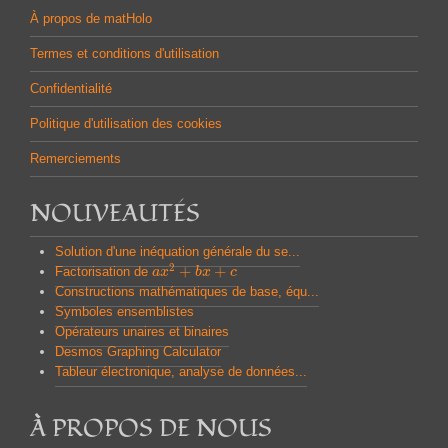
À propos de matHolo
Termes et conditions d'utilisation
Confidentialité
Politique d'utilisation des cookies
Remerciements
NOUVEAUTÉS
Solution d'une inéquation générale du se...
2
+
+
Factorisation de
a
a
x
x
2
+
b
x
b
+
x
c
c
Constructions mathématiques de base, équ...
Symboles ensemblistes
Opérateurs unaires et binaires
Desmos Graphing Calculator
Tableur électronique, analyse de données...
À PROPOS DE NOUS