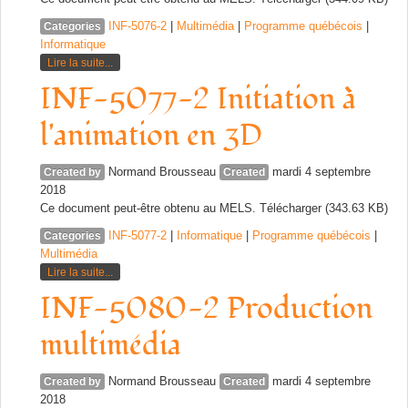
INF-5076-2
|
Multimédia
|
Programme québécois
|
Categories
Informatique
Lire la suite...
INF-5077-2 Initiation à
l'animation en 3D
Normand Brousseau
mardi 4 septembre
Created by
Created
2018
Ce document peut-être obtenu au MELS. Télécharger (343.63 KB)
INF-5077-2
|
Informatique
|
Programme québécois
|
Categories
Multimédia
Lire la suite...
INF-5080-2 Production
multimédia
Normand Brousseau
mardi 4 septembre
Created by
Created
2018