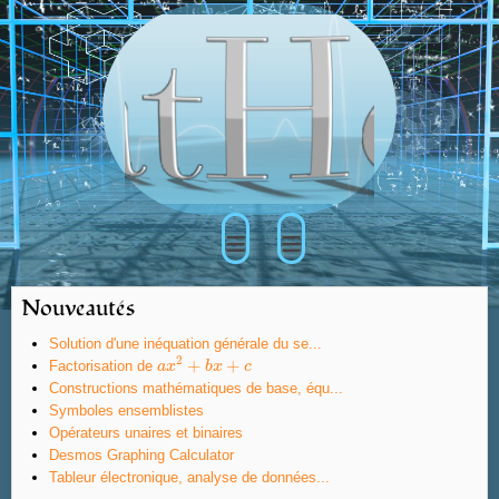
≡
≡
Nouveautés
Solution d'une inéquation générale du se...
2
+
+
Factorisation de
a
a
x
x
2
+
b
x
b
+
x
c
c
Constructions mathématiques de base, équ...
Symboles ensemblistes
Opérateurs unaires et binaires
Desmos Graphing Calculator
Tableur électronique, analyse de données...