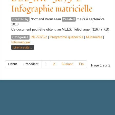
Infographie matricielle
Normand Brousseau
mardi 4 septembre
Created by
Created
2018
Ce document peut-être obtenu au MELS. Télécharger (116.47 KB)
INF-5075-2
|
Programme québécois
|
Multimédia
|
Categories
Informatique
Lire la suite...
Début
Précédent
1
2
Suivant
Fin
Page 1 sur 2