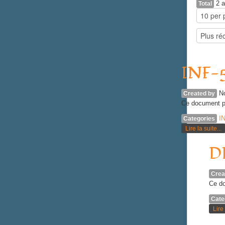
2 a
Total
INF-5
N
Created by
Ce document p
I
Categories
Lire la suite...
DD
Crea
Ce do
Cate
Lire 