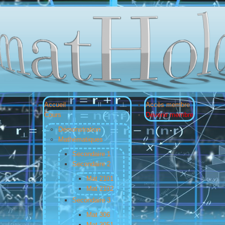
Accueil
Accès membre
Cours
Devenir membre
Démonstration
Mathématiques
Secondaire 1
Secondaire 2
Mat 2101
Mat 2102
Secondaire 3
Mat 306
Mat 3051