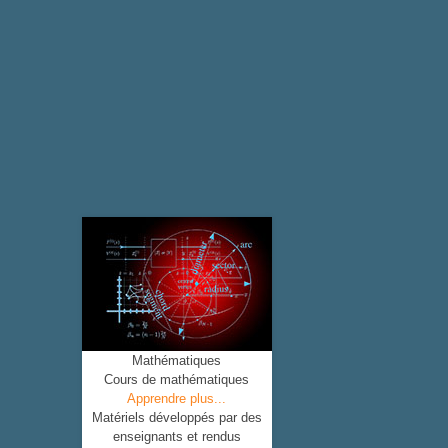
Mathématiques
Cours de mathématiques
Apprendre plus...
Matériels développés par des
enseignants et rendus