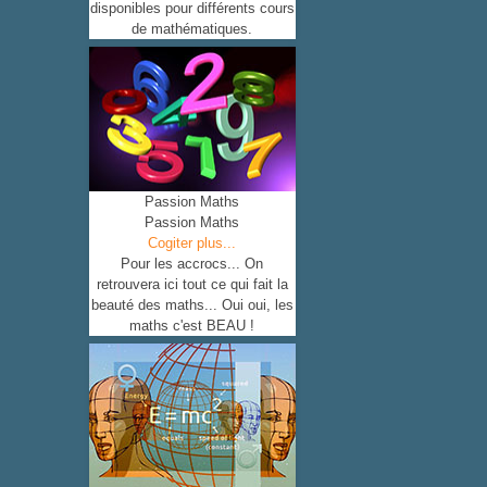
disponibles pour différents cours
de mathématiques.
Passion Maths
Passion Maths
Cogiter plus...
Pour les accrocs... On
retrouvera ici tout ce qui fait la
beauté des maths... Oui oui, les
maths c'est BEAU !