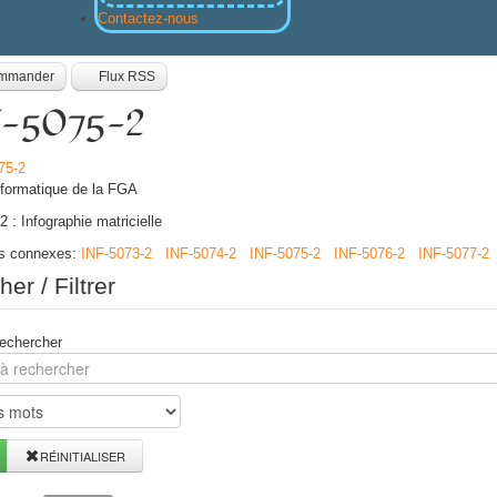
Contactez-nous
mmander
Flux RSS
-5075-2
nformatique de la FGA
 : Infographie matricielle
es connexes
:
INF-5073-2
INF-5074-2
INF-5075-2
INF-5076-2
INF-5077-2
er / Filtrer
echercher
RÉINITIALISER