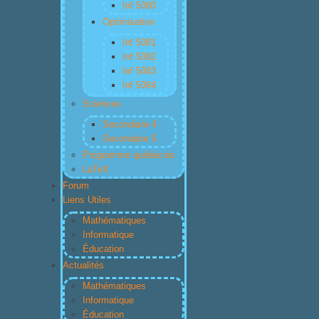
Inf 5080
Optimisation
Inf 5081
Inf 5082
Inf 5083
Inf 5084
Sciences
Secondaire 4
Secondaire 5
Programme québécois
LaTeX
Forum
Liens Utiles
Mathématiques
Informatique
Éducation
Actualités
Mathématiques
Informatique
Éducation