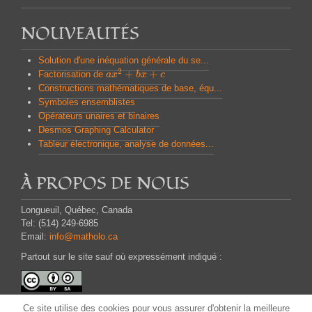
NOUVEAUTÉS
Solution d'une inéquation générale du se...
2
+
+
Factorisation de
a
a
x
x
2
+
b
x
b
+
x
c
c
Constructions mathématiques de base, équ...
Symboles ensemblistes
Opérateurs unaires et binaires
Desmos Graphing Calculator
Tableur électronique, analyse de données...
À PROPOS DE NOUS
Longueuil, Québec, Canada
Tel: (514) 249-6985
Email:
info@matholo.ca
Partout sur le site sauf où expressément indiqué :
Attribution - Partage dans les Mêmes Conditions
Ce site
utilise des cookies pour
vous assurer d'obtenir
la meilleure