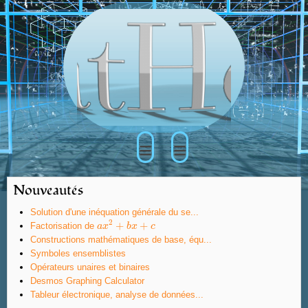
≡
≡
Nouveautés
Solution d'une inéquation générale du se...
2
+
+
Factorisation de
a
a
x
x
2
+
b
x
b
+
x
c
c
Constructions mathématiques de base, équ...
Symboles ensemblistes
Opérateurs unaires et binaires
Desmos Graphing Calculator
Tableur électronique, analyse de données...