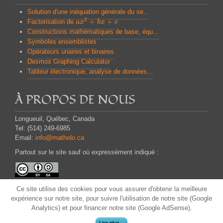
Solution d'une inéquation générale du se...
2
+
+
Factorisation de
a
a
x
x
2
+
b
x
b
+
x
c
c
Constructions mathématiques de base, équ...
Symboles ensemblistes
Opérateurs unaires et binaires
Desmos Graphing Calculator
Tableur électronique, analyse de données...
À PROPOS DE NOUS
Longueuil, Québec, Canada
Tel: (514) 249-6985
Email:
info@matholo.ca
Partout sur le site sauf où expressément indiqué :
Attribution - Partage dans les Mêmes Conditions
Ce site
utilise des cookies pour
vous assurer d'obtenir
la meilleure
CC BY-SA
expérience
sur notre site,
pour suivre
l'utilisation
de notre site (Google
Analytics) et
pour financer
notre site
(
Google
AdSense)
.