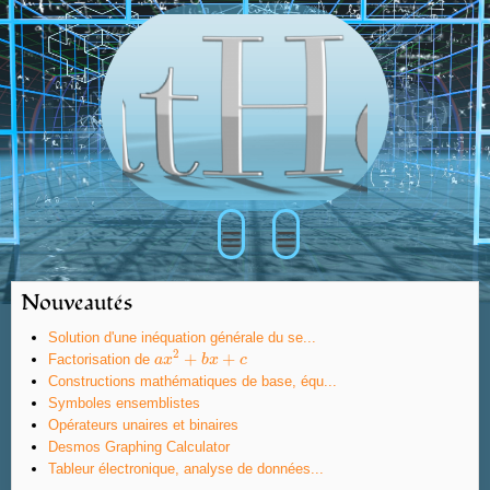
≡
≡
Nouveautés
Solution d'une inéquation générale du se...
2
+
+
Factorisation de
a
a
x
x
2
+
b
x
b
+
x
c
c
Constructions mathématiques de base, équ...
Symboles ensemblistes
Opérateurs unaires et binaires
Desmos Graphing Calculator
Tableur électronique, analyse de données...