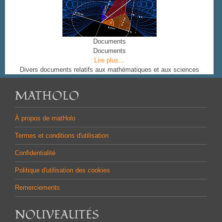
Documents
Documents
Lire plus...
Divers documents relatifs aux mathématiques et aux sciences
MATHOLO
À propos de matHolo
Termes et conditions d'utilisation
Confidentialité
Politique d'utilisation des cookies
Remerciements
NOUVEAUTÉS