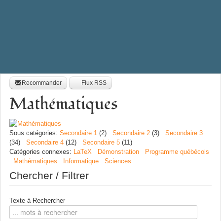
Recommander
Flux RSS
Mathématiques
Sous catégories
:
Secondaire 1
(2)
Secondaire 2
(3)
Secondaire 3
(34)
Secondaire 4
(12)
Secondaire 5
(11)
Catégories connexes
:
LaTeX
Démonstration
Programme québécois
Mathématiques
Informatique
Sciences
Chercher / Filtrer
Texte à Rechercher