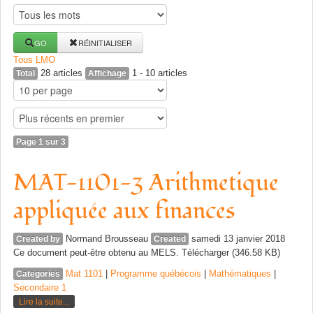
GO
RÉINITIALISER
Tous
L
M
O
28 articles
1 - 10 articles
Total
Affichage
Page 1 sur 3
MAT-1101-3 Arithmetique
appliquée aux finances
Normand Brousseau
samedi 13 janvier 2018
Created by
Created
Ce document peut-être obtenu au MELS. Télécharger (346.58 KB)
Mat 1101
|
Programme québécois
|
Mathématiques
|
Categories
Secondaire 1
Lire la suite...