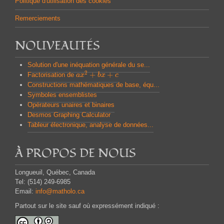
Politique d'utilisation des cookies
Remerciements
NOUVEAUTÉS
Solution d'une inéquation générale du se...
2
+
+
Factorisation de
a
a
x
x
2
+
b
x
b
+
x
c
c
Constructions mathématiques de base, équ...
Symboles ensemblistes
Opérateurs unaires et binaires
Desmos Graphing Calculator
Tableur électronique, analyse de données...
À PROPOS DE NOUS
Longueuil, Québec, Canada
Tel: (514) 249-6985
Email:
info@matholo.ca
Partout sur le site sauf où expressément indiqué :