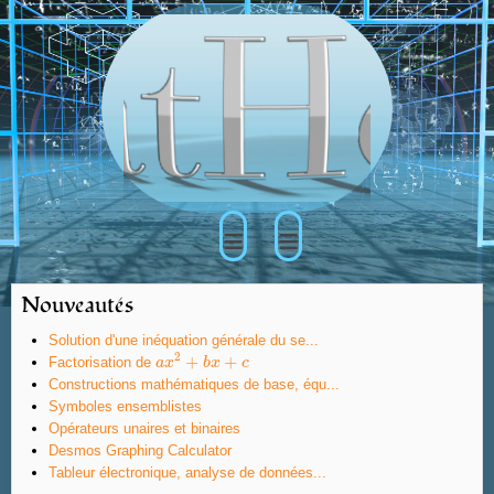
≡
≡
Nouveautés
Solution d'une inéquation générale du se...
2
+
+
Factorisation de
a
a
x
x
2
+
b
x
b
+
x
c
c
Constructions mathématiques de base, équ...
Symboles ensemblistes
Opérateurs unaires et binaires
Desmos Graphing Calculator
Tableur électronique, analyse de données...