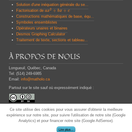
Solution d'une inéquation générale du se...
2
+
+
Factorisation de
a
a
x
x
2
+
b
x
b
+
x
c
c
Constructions mathématiques de base, équ...
Symboles ensemblistes
Opérateurs unaires et binaires
Desmos Graphing Calculator
Traitement de texte, sections et tableau...
À PROPOS DE NOUS
Longueuil, Québec, Canada
Tel: (514) 249-6985
Email:
info@matholo.ca
Partout sur le site sauf où expressément indiqué :
Attribution - Partage dans les Mêmes Conditions
Ce site
utilise des cookies pour
vous assurer d'obtenir
la meilleure
CC BY-SA
expérience
sur notre site,
pour suivre
l'utilisation
de notre site (Google
Analytics) et
pour financer
notre site
(
Google
AdSense)
.
Lire plus...