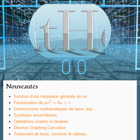
≡
≡
Nouveautés
Solution d'une inéquation générale du se...
2
+
+
Factorisation de
a
a
x
x
2
+
b
x
b
+
x
c
c
Constructions mathématiques de base, équ...
Symboles ensemblistes
Opérateurs unaires et binaires
Desmos Graphing Calculator
Traitement de texte, sections et tableau...