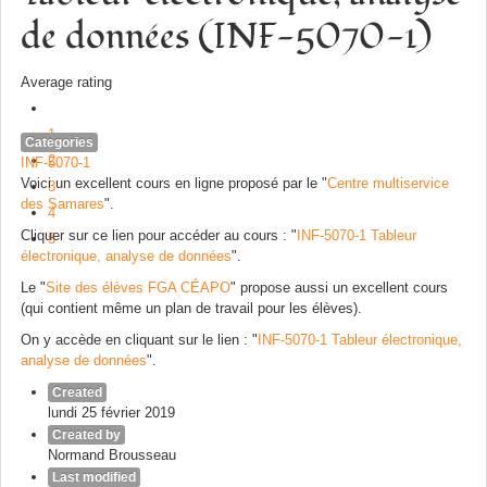
de données (​INF-5070-1)
Average rating
1
Categories
2
INF-5070-1
Voici un excellent cours en ligne proposé par le "
​Centre multiservice
3
des Samares
".
4
Cliquer sur ce lien pour accéder au cours : "
​INF-5070-1 Tableur
5
électronique, analyse de données
".
Le "
Site des élèves FGA CÉAPO
" propose aussi un excellent cours
(qui contient même un plan de travail pour les élèves).
On y accède en cliquant sur le lien : "
INF-5070-1 Tableur électronique,
analyse de données
".
Created
lundi 25 février 2019
Created by
Normand Brousseau
Last modified