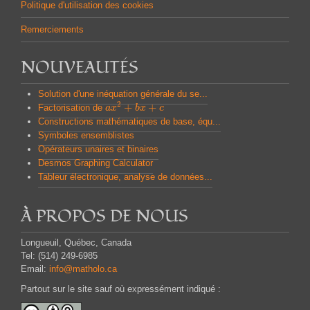
Politique d'utilisation des cookies
Remerciements
NOUVEAUTÉS
Solution d'une inéquation générale du se...
2
+
+
Factorisation de
a
a
x
x
2
+
b
x
b
+
x
c
c
Constructions mathématiques de base, équ...
Symboles ensemblistes
Opérateurs unaires et binaires
Desmos Graphing Calculator
Tableur électronique, analyse de données...
À PROPOS DE NOUS
Longueuil, Québec, Canada
Tel: (514) 249-6985
Email:
info@matholo.ca
Partout sur le site sauf où expressément indiqué :