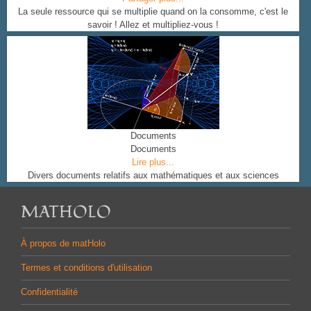
La seule ressource qui se multiplie quand on la consomme, c'est le
savoir ! Allez et multipliez-vous !
Documents
Documents
Lire plus...
Divers documents relatifs aux mathématiques et aux sciences
MATHOLO
À propos de matHolo
Termes et conditions d'utilisation
Confidentialité